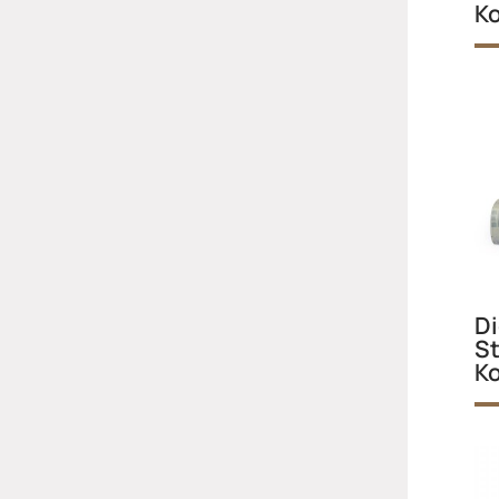
K
Di
St
K