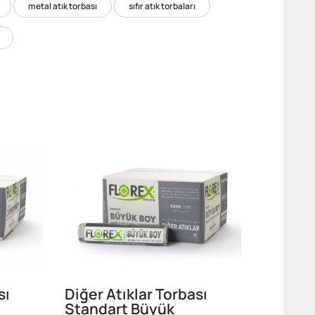
metal atık torbası
sıfır atık torbaları
sı
Diğer Atıklar Torbası
Standart Büyük