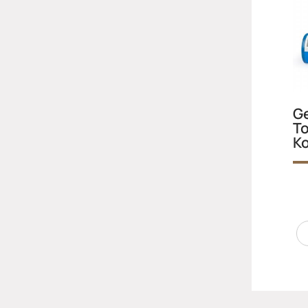
Ge
To
K