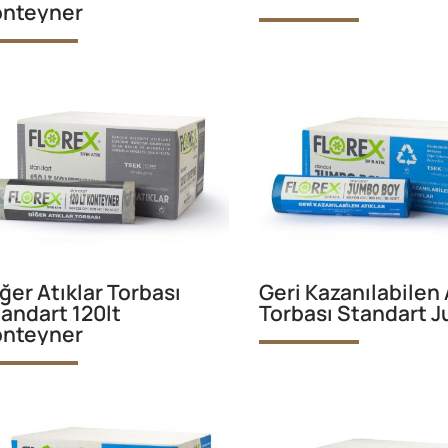
onteyner
ğer Atıklar Torbası
Geri Kazanılabilen 
andart 120lt
Torbası Standart 
onteyner