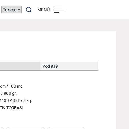
MENÜ
Kod 839
cm / 100 mc
 800 gr.
100 ADET / 8 kg.
TIK TORBASI