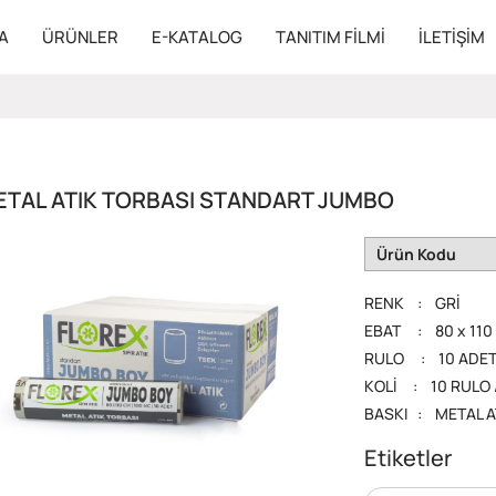
A
ÜRÜNLER
E-KATALOG
TANITIM FILMI
İLETIŞIM
ETAL ATIK TORBASI STANDART JUMBO
Ürün Kodu
RENK : GRİ
EBAT : 80 x 110 
RULO : 10 ADET /
KOLİ : 10 RULO / 
BASKI : METAL A
Etiketler