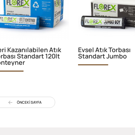
ri Kazanılabilen Atık
Evsel Atık Torbası
rbası Standart 120lt
Standart Jumbo
onteyner
ÖNCEKİ SAYFA