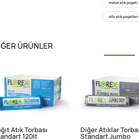
metal atık poşeti
sıfır atık poşetleri
İĞER ÜRÜNLER
ğıt Atık Torbası
Diğer Atıklar Torba
andart 120lt
Standart Jumbo