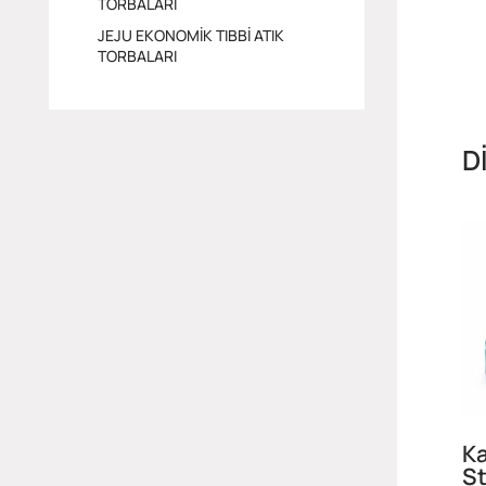
TORBALARI
JEJU EKONOMİK TIBBİ ATIK
TORBALARI
D
Ka
St