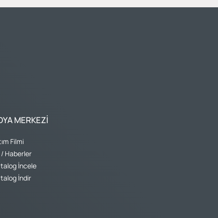
DYA MERKEZI
tım Filmi
 / Haberler
talog İncele
talog İndir