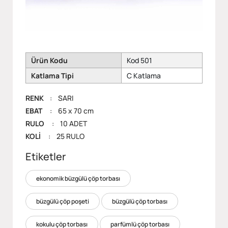
Ürün Kodu
Kod 501
Katlama Tipi
C Katlama
RENK
: SARI
EBAT
: 65 x 70 cm
RULO
: 10 ADET
KOLİ
: 25 RULO
Etiketler
ekonomik büzgülü çöp torbası
büzgülü çöp poşeti
büzgülü çöp torbası
kokulu çöp torbası
parfümlü çöp torbası