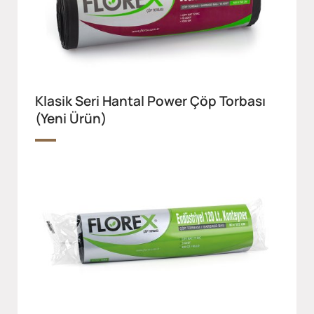
Klasik Seri Hantal Power Çöp Torbası
(Yeni Ürün)