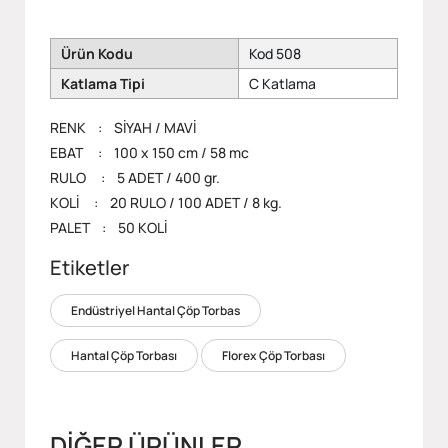
Ürün Kodu
Kod 508
Katlama Tipi
C Katlama
RENK : SİYAH / MAVİ
EBAT : 100 x 150 cm / 58 mc
RULO : 5 ADET / 400 gr.
KOLİ : 20 RULO / 100 ADET / 8 kg.
PALET : 50 KOLİ
Etiketler
Endüstriyel Hantal Çöp Torbas
Hantal Çöp Torbası
Florex Çöp Torbası
DİĞER ÜRÜNLER