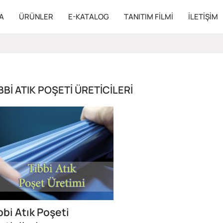
A
ÜRÜNLER
E-KATALOG
TANITIM FILMI
İLETIŞIM
BBI ATIK POŞETI ÜRETICILERI
bbi Atık Poşeti