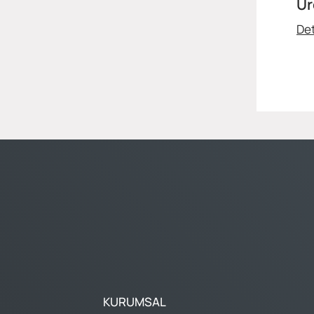
Ür
Det
KURUMSAL