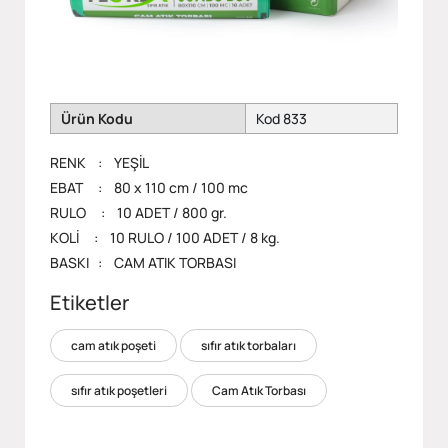
Ürün Kodu
Kod 833
RENK : YEŞİL
EBAT : 80 x 110 cm / 100 mc
RULO : 10 ADET / 800 gr.
KOLİ : 10 RULO / 100 ADET / 8 kg.
BASKI : CAM ATIK TORBASI
Etiketler
cam atık poşeti
sıfır atık torbaları
sıfır atık poşetleri
Cam Atık Torbası